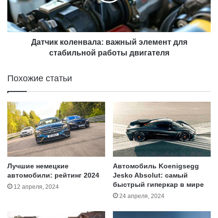
с
к
е
к
д
о
а
л
н
е
Датчик коленвала: важный элемент для
н
стабильной работы двигателя
в
а
Похожие статьи
л
а
:
в
а
ж
н
ы
й
Лучшие немецкие
Автомобиль Koenigsegg
э
автомобили: рейтинг 2024
Jesko Absolut: самый
быстрый гиперкар в мире
л
12 апреля, 2024
е
24 апреля, 2024
м
е