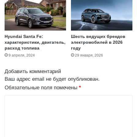
н
т
д
л
я
Hyundai Santa Fe:
Шесть ведущих брендов
с
характеристики, двигатель,
электромобилей в 2026
т
расход топлива
году
а
9 апреля, 2024
29 января, 2026
б
и
л
Добавить комментарий
ь
Ваш адрес email не будет опубликован.
н
Обязательные поля помечены
*
о
й
К
р
а
о
б
м
о
м
т
ы
е