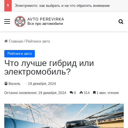
Электромото: как выбрать и на что обратить внимание
AVTO PEREVIRKA
Menu
П
Все про автомобили
Главная
/
Рейтинги авто
Рейтинги авто
Что лучше гибрид или
электромобиль?
Василь
19 декабря, 2024
Останнє оновлення: 19 декабря, 2024
0
314
1 мин. чтения