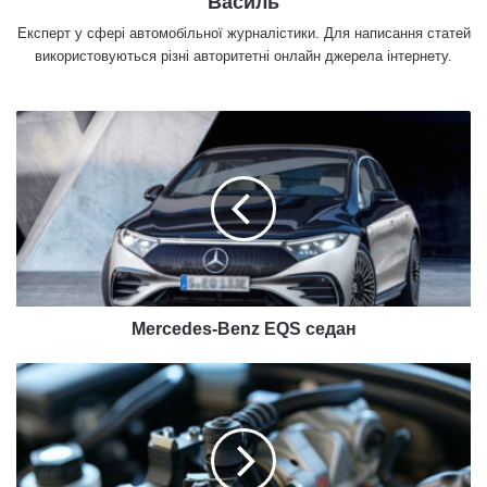
Василь
Експерт у сфері автомобільної журналістики. Для написання статей
використовуються різні авторитетні онлайн джерела інтернету.
M
e
r
c
e
d
e
s
-
B
Mercedes-Benz EQS седан
e
n
Д
z
а
E
т
Q
ч
S
и