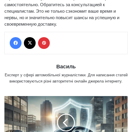
самостоятельно. Обратитесь за консультацией к
специалистам. Это не только сэкономит ваше время и
нервы, но и значительно повысит шансы на успешную и
своевременную доставку.
Facebook
X
Pinterest
Василь
Експерт у сфері автомобільної журналістики. Для написання статей
використовуються різні авторитетні онлайн джерела інтернету.
К
а
к
с
э
к