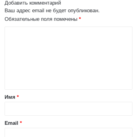
Добавить комментарий
Ваш адрес email не будет опубликован.
Обязательные поля помечены
*
К
о
м
м
е
н
т
а
Имя
*
р
и
й
Email
*
*