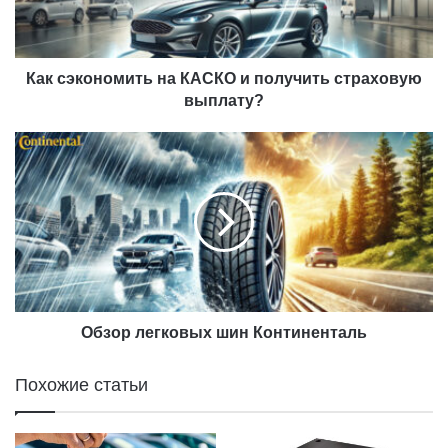
о
н
о
м
Как сэкономить на КАСКО и получить страховую
и
выплату?
т
ь
О
н
б
а
з
К
о
А
р
С
л
К
е
О
г
и
к
п
о
Обзор легковых шин Континенталь
о
в
л
ы
Похожие статьи
у
х
ч
ш
и
и