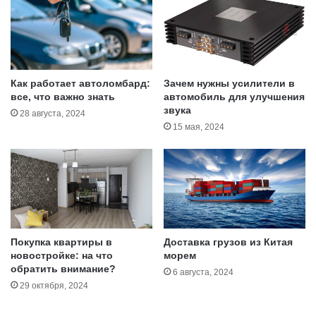
т
н
ь
К
с
о
т
н
р
т
а
и
Как работает автоломбард:
Зачем нужны усилители в
х
н
все, что важно знать
автомобиль для улучшения
о
звука
е
28 августа, 2024
в
н
15 мая, 2024
у
т
ю
а
в
л
ы
ь
п
л
а
Покупка квартиры в
Доставка грузов из Китая
т
новостройке: на что
морем
у
обратить внимание?
?
6 августа, 2024
29 октября, 2024