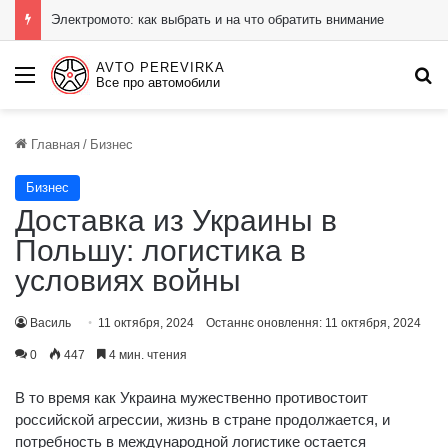
Электромото: как выбрать и на что обратить внимание
AVTO PEREVIRKA
Menu
П
Все про автомобили
Главная
/
Бизнес
Бизнес
Доставка из Украины в
Польшу: логистика в
условиях войны
Василь
11 октября, 2024
Останнє оновлення: 11 октября, 2024
0
447
4 мин. чтения
В то время как Украина мужественно противостоит
российской агрессии, жизнь в стране продолжается, и
потребность в международной логистике остается