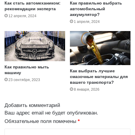
в
н
Как стать автомехаником:
Как правильно выбрать
ы
а
рекомендации эксперта
автомобильный
б
аккумулятор?
я
12 апреля, 2024
р
к
1 апреля, 2024
а
о
т
м
ь
п
и
а
г
н
д
и
е
я
Как правильно мыть
Как выбрать лучшие
к
п
машину
смазочные материалы для
у
о
23 сентября, 2023
вашего транспорта?
п
г
8 января, 2026
и
р
т
у
ь
з
Добавить комментарий
о
Ваш адрес email не будет опубликован.
п
Обязательные поля помечены
*
е
р
К
е