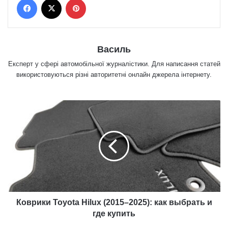
Василь
Експерт у сфері автомобільної журналістики. Для написання статей
використовуються різні авторитетні онлайн джерела інтернету.
К
о
в
р
и
к
и
T
o
y
Коврики Toyota Hilux (2015–2025): как выбрать и
o
где купить
t