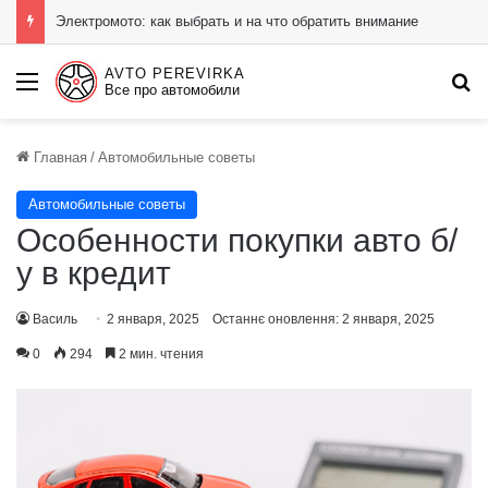
Электромото: как выбрать и на что обратить внимание
AVTO PEREVIRKA
Menu
П
Все про автомобили
Главная
/
Автомобильные советы
Автомобильные советы
Особенности покупки авто б/
у в кредит
Василь
2 января, 2025
Останнє оновлення: 2 января, 2025
0
294
2 мин. чтения