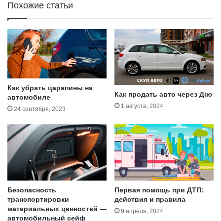
Похожие статьи
к
н
л
ы
?
е
а
в
т
о
и
Как убрать царапины на
з
Как продать авто через Дію
автомобиле
С
1 августа, 2024
24 сентября, 2023
Ш
А
:
Т
о
п
-
1
Безопасность
Первая помощь при ДТП:
0
транспортировки
действия и правила
м
материальных ценностей ―
9 апреля, 2024
а
автомобильный сейф