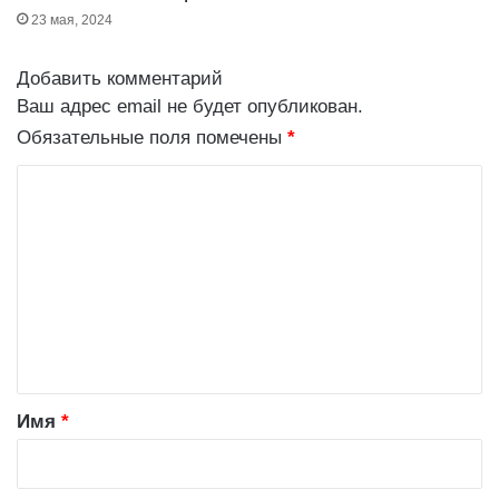
р
23 мая, 2024
о
к
Добавить комментарий
Ваш адрес email не будет опубликован.
Обязательные поля помечены
*
К
о
м
м
е
н
т
а
Имя
*
р
и