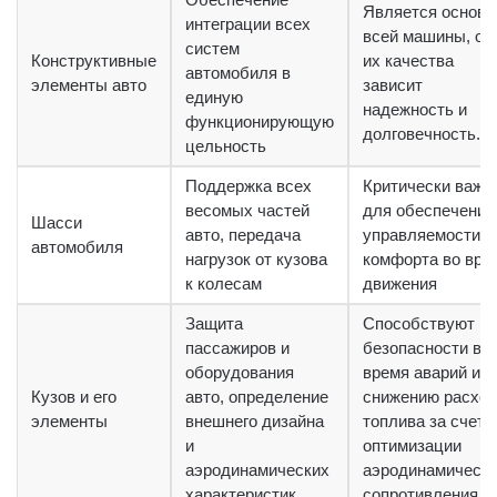
Является осново
интеграции всех
всей машины, от
систем
Конструктивные
их качества
автомобиля в
элементы авто
зависит
единую
надежность и
функционирующую
долговечность.
цельность
Поддержка всех
Критически важн
весомых частей
для обеспечения
Шасси
авто, передача
управляемости и
автомобиля
нагрузок от кузова
комфорта во вре
к колесам
движения
Защита
Способствуют
пассажиров и
безопасности во
оборудования
время аварий и
Кузов и его
авто, определение
снижению расхо
элементы
внешнего дизайна
топлива за счет
и
оптимизации
аэродинамических
аэродинамическо
характеристик
сопротивления