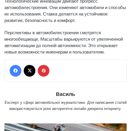
Технологические инновации двигают прогресс
автомобилестроения. Они изменяют автомобили и способы
их использования. Ставка делается на устойчивое
развитие, безопасность и комфорт.
Перспективы в автомобилестроении смотрятся
многообещающе. Масштабы варьируются от увеличенной
автоматизации до полной автономности. Это открывает
новые возможности инженерам и пользователям.
Facebook
X
Pinterest
Василь
Експерт у сфері автомобільної журналістики. Для написання статей
використовуються різні авторитетні онлайн джерела інтернету.
Ч