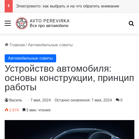
Электромото: как выбрать и на что обратить внимание
AVTO PEREVIRKA
Menu
П
Все про автомобили
Главная
/
Автомобильные советы
Автомобильные советы
Устройство автомобиля:
основы конструкции, принцип
работы
Василь
7 мая, 2024
Останнє оновлення: 7 мая, 2024
0
2 674
5 мин. чтения