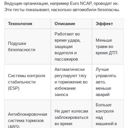
Ведущие организации, например Euro NCAP, проводят их.
Эти тесты показывают, насколько автомобили безопасны.
Технология
Описание
Эффект
Работают во
время удара,
Меньше
Подушки
защищая
травм во
безопасности
водителя и
время ДТП
пассажиров
Автоматически
Лучше
Системы контроля
регулируют тягу
управлять
стабильности
и торможение во
авто,
(ESP)
избежание
меньше
заноса
аварий
Больше
Не дает колесам
контроля
Антиблокировочная
заблокироваться
над
система тормозов
во время
машиной в
(ABS)