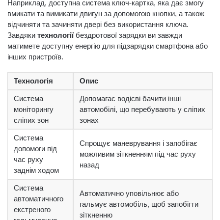
Наприклад, доступна система ключ-картка, яка дає змогу
вмикати та вимикати двигун за допомогою кнопки, а також
відчиняти та зачиняти двері без використання ключа.
Завдяки
технології
бездротової зарядки ви завжди
матимете доступну енергію для підзарядки смартфона або
інших пристроїв.
Технологія
Опис
Система
Допомагає водієві бачити інші
моніторингу
автомобілі, що перебувають у сліпих
сліпих зон
зонах
Система
Спрощує маневрування і запобігає
допомоги під
можливим зіткненням під час руху
час руху
назад
заднім ходом
Система
Автоматично уповільнює або
автоматичного
гальмує автомобіль, щоб запобігти
екстреного
зіткненню