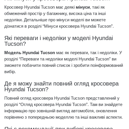
Кросовер Hyundai Tucson має деякі
мінуси
, такі як
обмежений простір у багажнику, висока ціна та інші
недоліки. Детальніше про мінуси моделі ви можете
дізнатися в розділі “Мінуси кросовера Hyundai Tucson”.
Які переваги і недоліки у моделі Hyundai
Tucson?
Модель Hyundai Tucson
має як переваги, так і недоліки. У
розділі “Переваги та недоліки моделі Hyundai Tucson” ви
зможете побачити повний список і зробити поінформований
вибір.
Де я можу знайти повний огляд кросовера
Hyundai Tucson?
Повний огляд кросовера Hyundai Tucson представлений у
розділі “Огляд кросовера Hyundai Tucson”. Там ви знайдете
інформацію про зовнішній вигляд автомобіля, оновлення
порівняно з попередньою моделлю та інші важливі аспекти.
Які є рекомендації при виборі кросовера