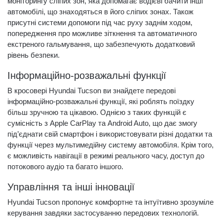
моніторингу сліпих зон, яка допомагає водієві бачити інші
автомобілі, що знаходяться в його сліпих зонах. Також
присутні системи допомоги під час руху заднім ходом,
попередження про можливе зіткнення та автоматичного
екстреного гальмування, що забезпечують додатковий
рівень безпеки.
Інформаційно-розважальні функції
В кросовері Hyundai Tucson ви знайдете передові
інформаційно-розважальні функції, які роблять поїздку
більш зручною та цікавою. Однією з таких функцій є
сумісність з Apple CarPlay та Android Auto, що дає змогу
під’єднати свій смартфон і використовувати різні додатки та
функції через мультимедійну систему автомобіля. Крім того,
є можливість навігації в режимі реального часу, доступ до
потокового аудіо та багато іншого.
Управління та інші інновації
Hyundai Tucson пропонує комфортне та інтуїтивно зрозуміле
керування завдяки застосуванню передових технологій.