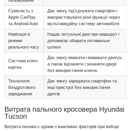
гальмування
Сумісність з
Дає змогу під’єднувати смартфон і
Apple CarPlay
використовувати різні функції через
та Android Auto
мультимедійну систему автомобіля
Навігація в
Надає актуальні дані про маршрут і
режимі
допомагає обирати оптимальні
реального часу
шляхи
Дає змогу вмикати і вимикати двигун,
Система ключ-
а також відчиняти і зачиняти двері
картка
без використання ключа
Технологія
Дає змогу заряджати смартфон та
бездротового
інші пристрої без використання
заряджання
дротів
Витрата пального кросовера Hyundai
Tucson
Витрата палива є одним з важливих факторів при виборі