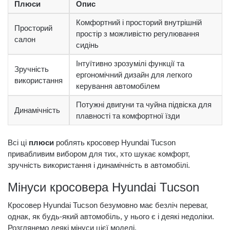
Плюси
Опис
Комфортний і просторий внутрішній
Просторий
простір з можливістю регулювання
салон
сидінь
Інтуїтивно зрозумілі функції та
Зручність
ергономічний дизайн для легкого
використання
керування автомобілем
Потужні двигуни та чуйна підвіска для
Динамічність
плавності та комфортної їзди
Всі ці
плюси
роблять кросовер Hyundai Tucson
привабливим вибором для тих, хто шукає комфорт,
зручність використання і динамічність в автомобілі.
Мінуси кросовера Hyundai Tucson
Кросовер Hyundai Tucson безумовно має безліч переваг,
однак, як будь-який автомобіль, у нього є і деякі недоліки.
Розглянемо деякі мінуси цієї моделі.