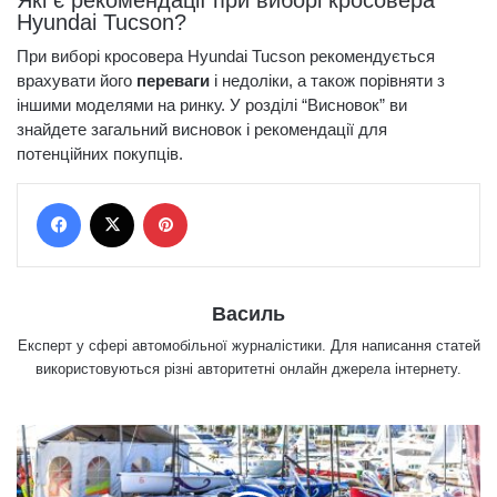
Hyundai Tucson?
При виборі кросовера Hyundai Tucson рекомендується
врахувати його
переваги
і недоліки, а також порівняти з
іншими моделями на ринку. У розділі “Висновок” ви
знайдете загальний висновок і рекомендації для
потенційних покупців.
Facebook
X
Pinterest
Василь
Експерт у сфері автомобільної журналістики. Для написання статей
використовуються різні авторитетні онлайн джерела інтернету.
Я
к
и