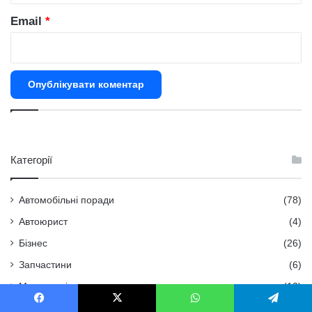
Email
*
Категорії
Автомобільні поради
(78)
Автоюрист
(4)
Бізнес
(26)
Запчастини
(6)
Мото техніка
(12)
Порівняння авто та рейтинги
(35)
Facebook
X
WhatsApp
Telegram