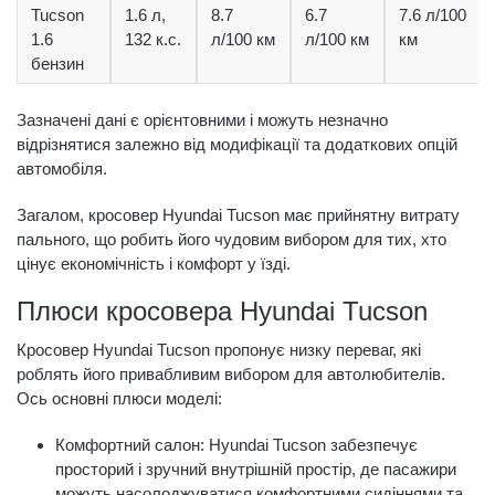
Tucson
1.6 л,
8.7
6.7
7.6 л/100
1.6
132 к.с.
л/100 км
л/100 км
км
бензин
Зазначені дані є орієнтовними і можуть незначно
відрізнятися залежно від модифікації та додаткових опцій
автомобіля.
Загалом, кросовер Hyundai Tucson має прийнятну витрату
пального, що робить його чудовим вибором для тих, хто
цінує економічність і комфорт у їзді.
Плюси кросовера Hyundai Tucson
Кросовер Hyundai Tucson пропонує низку переваг, які
роблять його привабливим вибором для автолюбителів.
Ось основні плюси моделі:
Комфортний салон: Hyundai Tucson забезпечує
просторий і зручний внутрішній простір, де пасажири
можуть насолоджуватися комфортними сидіннями та