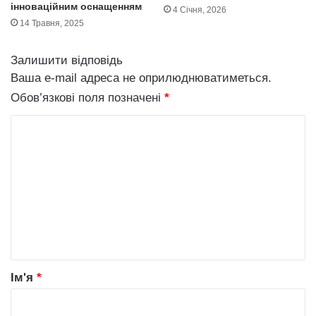
інноваційним оснащенням
4 Січня, 2026
о
14 Травня, 2025
р
у
х
Залишити відповідь
у
Ваша e-mail адреса не оприлюднюватиметься.
:
Обов’язкові поля позначені
*
е
ф
К
е
о
к
т
м
и
е
в
н
н
і
т
м
е
а
т
р
Ім'я
*
о
*
д
и