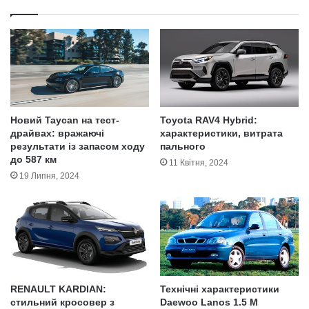
у
и
в
ч
и
т
и
п
р
а
Новий Taycan на тест-
Toyota RAV4 Hybrid:
в
драйвах: вражаючі
характеристики, витрата
результати із запасом ходу
пального
и
до 587 км
л
11 Квітня, 2024
а
19 Липня, 2024
д
о
р
о
ж
н
ь
RENAULT KARDIAN:
Технічні характеристики
о
стильний кросовер з
Daewoo Lanos 1.5 M
г