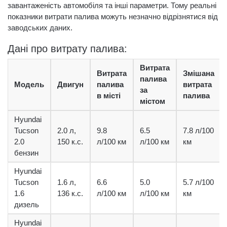
завантаженість автомобіля та інші параметри. Тому реальні
показники витрати палива можуть незначно відрізнятися від
заводських даних.
Дані про витрату палива:
Витрата
Витрата
Змішана
палива
Модель
Двигун
палива
витрата
за
в місті
палива
містом
Hyundai
Tucson
2.0 л,
9.8
6.5
7.8 л/100
2.0
150 к.с.
л/100 км
л/100 км
км
бензин
Hyundai
Tucson
1.6 л,
6.6
5.0
5.7 л/100
1.6
136 к.с.
л/100 км
л/100 км
км
дизель
Hyundai