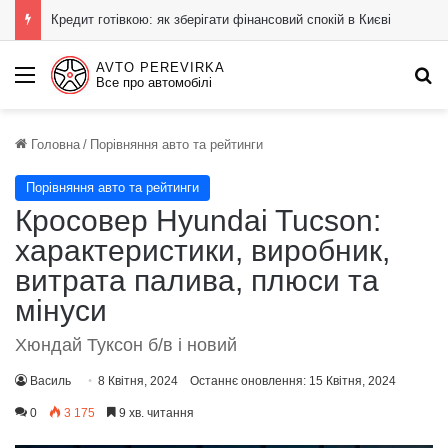
Кредит готівкою: як зберігати фінансовий спокій в Києві
AVTO PEREVIRKA
Menu
П
Все про автомобілі
Головна
/
Порівняння авто та рейтинги
Порівняння авто та рейтинги
Кросовер Hyundai Tucson:
характеристики, виробник,
витрата палива, плюси та
мінуси
Хюндай Туксон б/в і новий
Василь
8 Квітня, 2024
Останнє оновлення: 15 Квітня, 2024
0
3 175
9 хв. читання