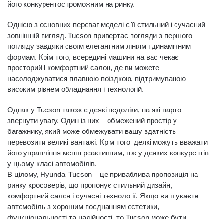
його конкурентоспроможним на ринку.
Однією з основних переваг моделі є її стильний і сучасний
зовнішній вигляд. Tucson привертає погляди з першого
погляду завдяки своїм елегантним лініям і динамічним
формам. Крім того, всередині машини на вас чекає
просторий і комфортний салон, де ви можете
насолоджуватися плавною поїздкою, підтримуваною
високим рівнем обладнання і технологій.
Однак у Tucson також є деякі недоліки, на які варто
звернути увагу. Один із них – обмежений простір у
багажнику, який може обмежувати вашу здатність
перевозити великі вантажі. Крім того, деякі можуть вважати
його управління менш реактивним, ніж у деяких конкурентів
у цьому класі автомобілів.
В цілому, Hyundai Tucson – це приваблива пропозиція на
ринку кросоверів, що пропонує стильний дизайн,
комфортний салон і сучасні технології. Якщо ви шукаєте
автомобіль з хорошим поєднанням естетики,
функціональності та надійності, то Tucson може бути