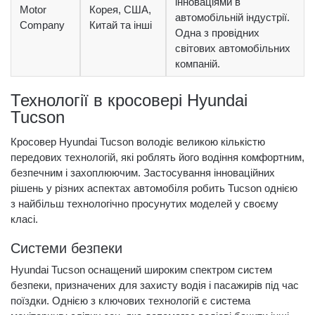
інноваціями в
Motor
Корея, США,
автомобільній індустрії.
Company
Китай та інші
Одна з провідних
світових автомобільних
компаній.
Технології в кросовері Hyundai
Tucson
Кросовер Hyundai Tucson володіє великою кількістю
передових технологій, які роблять його водіння комфортним,
безпечним і захоплюючим. Застосування інноваційних
рішень у різних аспектах автомобіля робить Tucson однією
з найбільш технологічно просунутих моделей у своєму
класі.
Системи безпеки
Hyundai Tucson оснащений широким спектром систем
безпеки, призначених для захисту водія і пасажирів під час
поїздки. Однією з ключових технологій є система